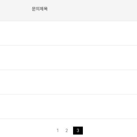
문의제목
1
2
3