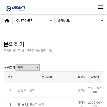
Tog
navi
CUSTOMER
온라인상담
문의하기
문의을 남겨주시면 신속한 답변드립니다.
카테고리
번호
문의제목
작성자
작성일
2025-07-
4
블로그 문의
김가람
08
메디어
2025-07-
3
RE: 블로그 문의
트
16